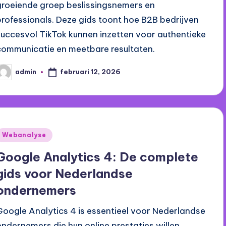
groeiende groep beslissingsnemers en
professionals. Deze gids toont hoe B2B bedrijven
succesvol TikTok kunnen inzetten voor authentieke
communicatie en meetbare resultaten.
februari 12, 2026
admin
eplaatst
oor
Geplaatst
Webanalyse
n
Google Analytics 4: De complete
gids voor Nederlandse
ondernemers
Google Analytics 4 is essentieel voor Nederlandse
ondernemers die hun online prestaties willen