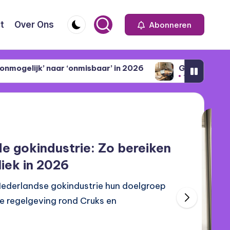
t
Over Ons
Abonneren
r ‘onmisbaar’ in 2026
Google Analytics 4: De com
februari 12, 2026
de gokindustrie: Zo bereiken
liek in 2026
e Nederlandse gokindustrie hun doelgroep
te regelgeving rond Cruks en