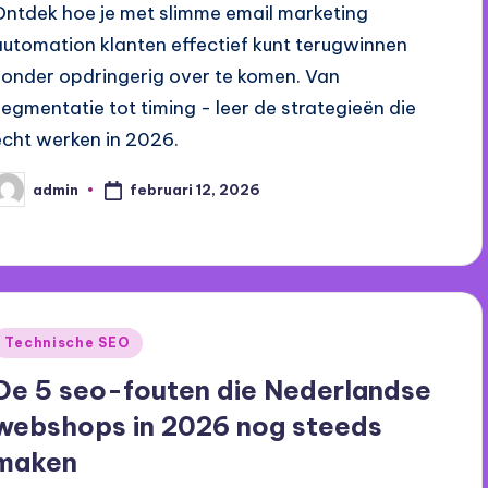
Ontdek hoe je met slimme email marketing
automation klanten effectief kunt terugwinnen
zonder opdringerig over te komen. Van
segmentatie tot timing - leer de strategieën die
echt werken in 2026.
februari 12, 2026
admin
eplaatst
oor
Geplaatst
Technische SEO
n
De 5 seo-fouten die Nederlandse
webshops in 2026 nog steeds
maken