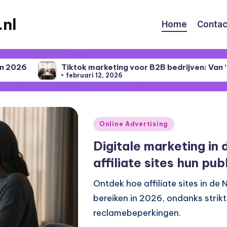
.nl
Home
Contac
Tiktok marketing voor B2B bedrijven: Van ‘onmogelijk’ naa
februari 12, 2026
Geplaatst
Online Advertising
in
Digitale marketing in 
affiliate sites hun pub
Ontdek hoe affiliate sites in d
bereiken in 2026, ondanks strik
reclamebeperkingen.