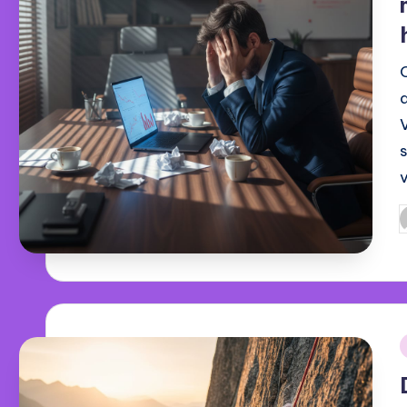
G
d
i