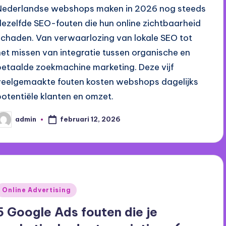
Nederlandse webshops maken in 2026 nog steeds
dezelfde SEO-fouten die hun online zichtbaarheid
schaden. Van verwaarlozing van lokale SEO tot
het missen van integratie tussen organische en
betaalde zoekmachine marketing. Deze vijf
veelgemaakte fouten kosten webshops dagelijks
potentiële klanten en omzet.
februari 12, 2026
admin
eplaatst
oor
Geplaatst
Online Advertising
n
5 Google Ads fouten die je