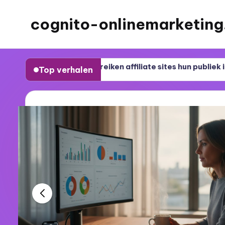
cognito-onlinemarketing
Ga
naar
de
rie: Zo bereiken affiliate sites hun publiek in 2026
Top verhalen
inhoud