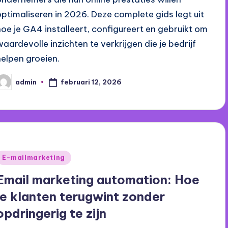
optimaliseren in 2026. Deze complete gids legt uit
hoe je GA4 installeert, configureert en gebruikt om
waardevolle inzichten te verkrijgen die je bedrijf
helpen groeien.
februari 12, 2026
admin
eplaatst
oor
Geplaatst
E-mailmarketing
n
Email marketing automation: Hoe
je klanten terugwint zonder
opdringerig te zijn