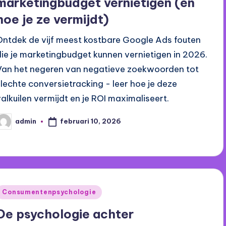
marketingbudget vernietigen (en
hoe je ze vermijdt)
Ontdek de vijf meest kostbare Google Ads fouten
die je marketingbudget kunnen vernietigen in 2026.
Van het negeren van negatieve zoekwoorden tot
slechte conversietracking - leer hoe je deze
valkuilen vermijdt en je ROI maximaliseert.
februari 10, 2026
admin
eplaatst
oor
Geplaatst
Consumentenpsychologie
n
De psychologie achter