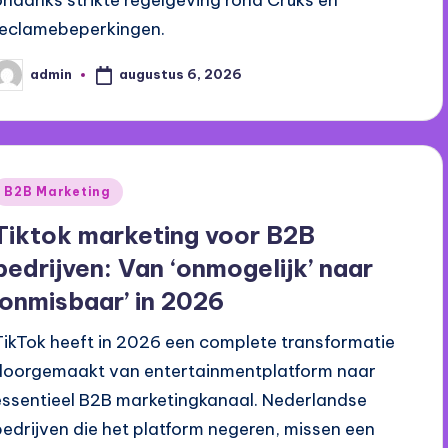
reclamebeperkingen.
augustus 6, 2026
admin
eplaatst
oor
Geplaatst
B2B Marketing
n
Tiktok marketing voor B2B
bedrijven: Van ‘onmogelijk’ naar
‘onmisbaar’ in 2026
TikTok heeft in 2026 een complete transformatie
doorgemaakt van entertainmentplatform naar
essentieel B2B marketingkanaal. Nederlandse
bedrijven die het platform negeren, missen een