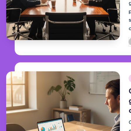
G
d
i