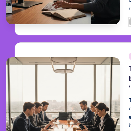
G
d
i