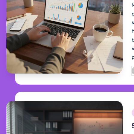
G
d
i