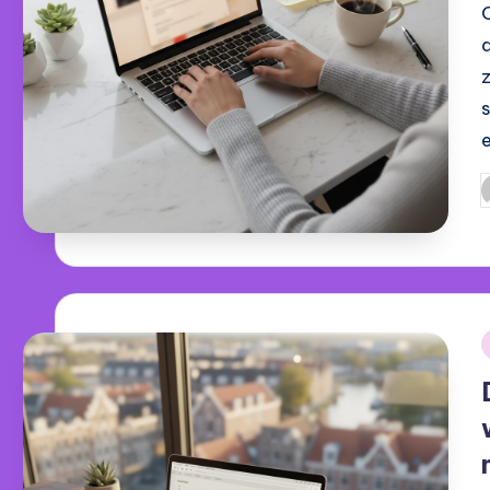
G
d
i