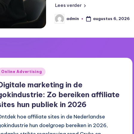
Lees verder
augustus 6, 2026
admin
Geplaatst
door
Geplaatst
Online Advertising
n
Digitale marketing in de
gokindustrie: Zo bereiken affiliate
sites hun publiek in 2026
Ontdek hoe affiliate sites in de Nederlandse
gokindustrie hun doelgroep bereiken in 2026,
ondanks strikte regelgeving rond Cruks en